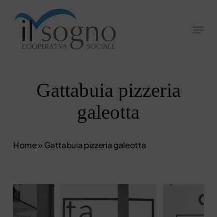
Skip
to
Menu
Close
main
Menu
content
Gattabuia pizzeria
galeotta
Home
»
Gattabuia pizzeria galeotta